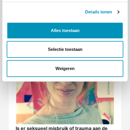
vrijblijvend contact op met onze afdeling
s
nascholing via
nascholing@rinozuid.nl
.
Details tonen
s
e
l
Alles toestaan
e
c
t
Selectie toestaan
i
e
Weigeren
Is er seksueel misbruik of trauma aan de