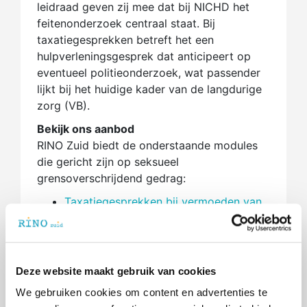
leidraad geven zij mee dat bij NICHD het
feitenonderzoek centraal staat. Bij
taxatiegesprekken betreft het een
hulpverleningsgesprek dat anticipeert op
eventueel politieonderzoek, wat passender
lijkt bij het huidige kader van de langdurige
zorg (VB).
Bekijk ons aanbod
RINO Zuid biedt de onderstaande modules
die gericht zijn op seksueel
grensoverschrijdend gedrag:
Taxatiegesprekken bij vermoeden van
seksueel misbruik
- scenariomodel
Taxatiegesprekken bij vermoeden van
seksueel misbruik (verdieping met
acteur)
- scenariomodel
Deze website maakt gebruik van cookies
Taxatiegesprekken bij vermoeden van
We gebruiken cookies om content en advertenties te
seksueel misbruik (verdieping met