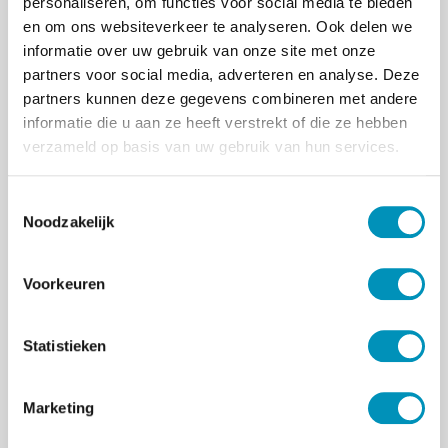
personaliseren, om functies voor social media te bieden
rechercheur)
- scenariomodel
en om ons websiteverkeer te analyseren. Ook delen we
Diagnostiek bij vermoeden van
informatie over uw gebruik van onze site met onze
seksueel misbruik: Plegers
-
partners voor social media, adverteren en analyse. Deze
scenariomodel
partners kunnen deze gegevens combineren met andere
Diagnostiek bij vermoeden van
informatie die u aan ze heeft verstrekt of die ze hebben
seksueel misbruik: Slachtoffers
-
verzameld op basis van uw gebruik van hun services.
scenariomodel
Combinatietraining Taxatiegesprekken
T
en diagnostiek bij vermoeden van
Noodzakelijk
o
seksueel misbruik: Slachtoffers -
e
scenariomodel
- alleen incompany
s
Feitengericht kind-interview - NICHD
Voorkeuren
t
methode
e
Vragen?
m
Statistieken
Heb je vragen of sluit ons open aanbod
m
onvoldoende aan bij de opleidingsvraag van
i
Marketing
jouw organisatie? We ontwikkelen graag een
n
maatwerk- of incompanytraject. Neem
g