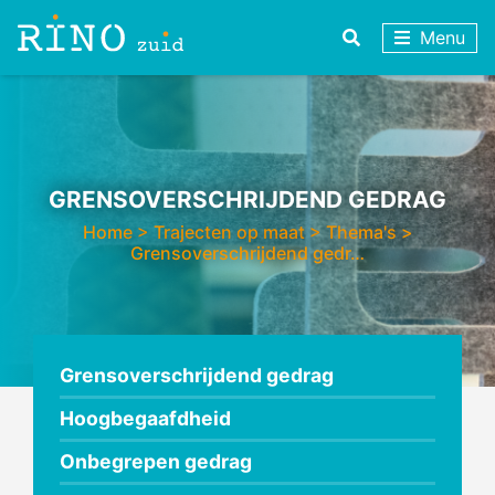
Menu
GRENSOVERSCHRIJDEND GEDRAG
Home
>
Trajecten op maat
>
Thema's
>
Grensoverschrijdend gedr…
Grensoverschrijdend gedrag
Hoogbegaafdheid
Onbegrepen gedrag