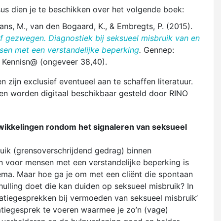
sus dien je te beschikken over het volgende boek:
ns, M., van den Bogaard, K., & Embregts, P. (2015).
 gezwegen. Diagnostiek bij seksueel misbruik van en
en met een verstandelijke beperking
.
Gennep:
j Kennisn@ (ongeveer 38,40).
 zijn exclusief eventueel aan te schaffen literatuur.
len worden digitaal beschikbaar gesteld door RINO
twikkelingen rondom het signaleren van seksueel
uik (grensoverschrijdend gedrag) binnen
en voor mensen met een verstandelijke beperking is
ema. Maar hoe ga je om met een cliënt die spontaan
hulling doet die kan duiden op seksueel misbruik? In
atiegesprekken bij vermoeden van seksueel misbruik’
xatiegesprek te voeren waarmee je zo’n (vage)