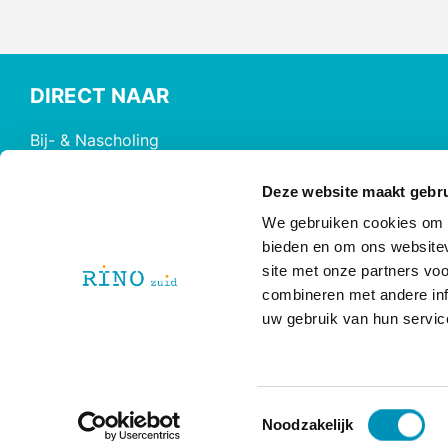
DIRECT NAAR
Bij- & Nascholing
Opleidingen
Maatwerk & Incompany
Deze website maakt gebru
RINO Premium
We gebruiken cookies om c
Herregistratie
bieden en om ons websitev
site met onze partners vo
RINO Caribbean
combineren met andere inf
uw gebruik van hun servic
T
@ 2026 RINO Zuid
Noodzakelijk
Disclaimer
|
Privacy Policy
o