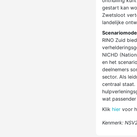
onthulling kun
gestart kan wo
Zwetsloot vert
landelijke ontw
Scenariomode
RINO Zuid bied
verhelderingsg
NICHD (Nationa
en het scenari
deelnemers som
sector. Als le
centraal staat.
hulpverlenings
wat passender l
Klik
hier
voor h
Kenmerk: NS