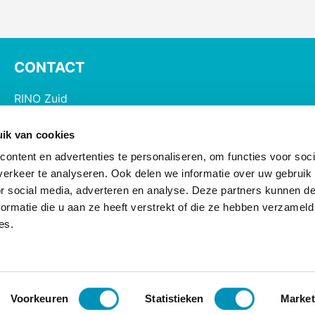
CONTACT
RINO Zuid
Postbus 826, 5600 AV Eindhoven
ik van cookies
085 - 890 2200
ontent en advertenties te personaliseren, om functies voor soci
opleiding@rinozuid.nl
erkeer te analyseren. Ook delen we informatie over uw gebruik
nascholing@rinozuid.nl
or social media, adverteren en analyse. Deze partners kunnen 
ormatie die u aan ze heeft verstrekt of die ze hebben verzameld
Opleidingslocaties
es.
Voorkeuren
Statistieken
Market