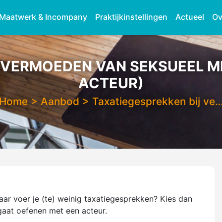
Maatwerk & Incompany
Praktijkinstellingen
Actueel
Ov
 VERMOEDEN VAN SEKSUEEL MI
ACTEUR)
Home
>
Aanbod
>
Taxatiegesprekken bij ve
ar voer je (te) weinig taxatiegesprekken? Kies dan
gaat oefenen met een acteur.