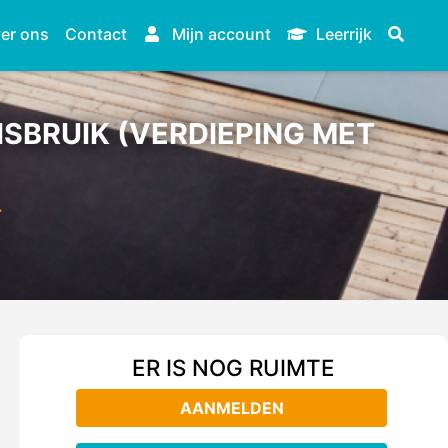
er ons
Contact
Mijn account
Leerrijk
SBRUIK (VERDIEPING MET
…
ER IS NOG RUIMTE
AANMELDEN