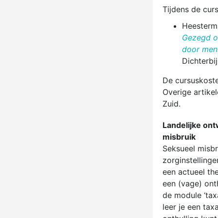
Tijdens de cur
Heesterma
Gezegd of
door mens
Dichterbi
De cursuskosten
Overige artike
Zuid.
Landelijke on
misbruik
Seksueel misbr
zorginstelling
een actueel th
een (vage) ont
de module ‘tax
leer je een ta