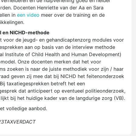
t verhelderen en de hulpverlening goed en helder
rden. Docenten Henriette van der Aa en Sara
ellen in
een video
meer over de training en de
ikkelingen.
l en NICHD-methode
t voor de jeugd- en gehandicaptenzorg modules voor
esprekken aan op basis van de interview methode
l Institute of Child Health and Human Development)
omodel. Onze docenten merken dat het voor
s zoeken is naar de juiste methodiek voor zijn / haar
idraad geven zij mee dat bij NICHD het feitenonderzoek
 Bij taxatiegesprekken betreft het een
gesprek dat anticipeert op eventueel politieonderzoek,
ijkt bij het huidige kader van de langdurige zorg (VB).
et volledige aanbod.
V23TAXVERDACT