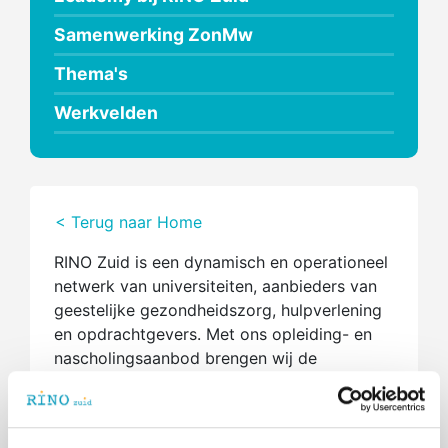
Samenwerking ZonMw
Thema's
Werkvelden
< Terug naar Home
RINO Zuid is een dynamisch en operationeel
netwerk van universiteiten, aanbieders van
geestelijke gezondheidszorg, hulpverlening
en opdrachtgevers. Met ons opleiding- en
nascholingsaanbod brengen wij de
wetenschap en de praktijk in de GGZ en het
sociaal domein dichter bij elkaar. Wij leiden
op voor de beste psychologische en