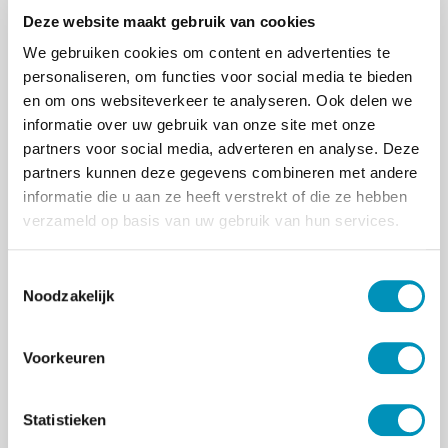
pedagogische zorg.
Deze website maakt gebruik van cookies
RINO Zuid heeft een ruim aanbod aan
We gebruiken cookies om content en advertenties te
nascholingsactiviteiten. Van open aanbod
personaliseren, om functies voor social media te bieden
tot incompany trajecten (op maat). We
en om ons websiteverkeer te analyseren. Ook delen we
zoeken daarbij constant de aansluiting op
informatie over uw gebruik van onze site met onze
de ontwikkelingen binnen de sector en de
partners voor social media, adverteren en analyse. Deze
dynamiek binnen uw organisatie. Daarom
partners kunnen deze gegevens combineren met andere
zoeken we altijd naar de vraag achter de
informatie die u aan ze heeft verstrekt of die ze hebben
vraag en ontwikkelen we samen met u en
verzameld op basis van uw gebruik van hun services.
ons netwerk van docenten een
opleidingstraject waarbij inhoud,
T
implementatie en borging binnen uw
Noodzakelijk
o
organisatie centraal staan. We streven
e
ernaar onze opleidingen aan te bieden tegen
s
Voorkeuren
zo laag mogelijke kosten.
t
e
Neem voor meer informatie contact met één
m
Statistieken
van
onze medewerkers
van nascholing &
m