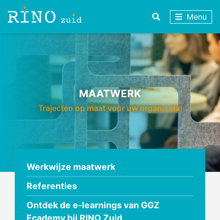
Menu
MAATWERK
Trajecten op maat voor uw organisatie
Werkwijze maatwerk
Referenties
Ontdek de e-learnings van GGZ
Ecademy bij RINO Zuid