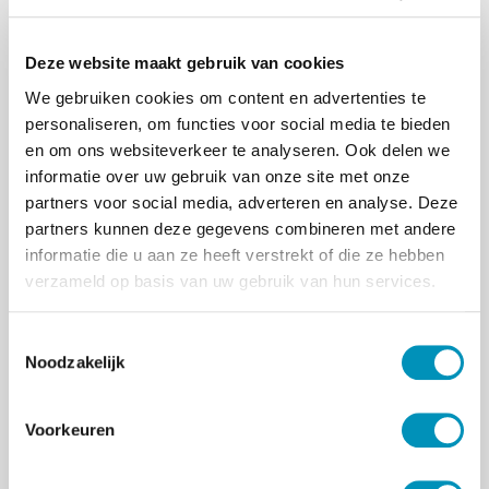
deelnemers en praktijkinstellingen om het
traject naar wens in te richten.
Deze website maakt gebruik van cookies
Doorlopende opleidingstrajecten,
We gebruiken cookies om content en advertenties te
nascholing, maatwerkopleidingen en
personaliseren, om functies voor social media te bieden
trainingen
en om ons websiteverkeer te analyseren. Ook delen we
Naast
BIG-opleidingen
verzorgt RINO Zuid
informatie over uw gebruik van onze site met onze
ook doorlopende opleidingstrajecten,
partners voor social media, adverteren en analyse. Deze
nascholing
,
maatwerkopleidingen en
partners kunnen deze gegevens combineren met andere
trainingen
. We kiezen hierbij voor een
informatie die u aan ze heeft verstrekt of die ze hebben
aanbod dat enerzijds inspeelt op de
verzameld op basis van uw gebruik van hun services.
behoefte en noodzaak om professionals hun
vak bij te scholen en anderzijds inspeelt op
T
de ontwikkelingen in het vakgebied. Een
Noodzakelijk
o
voorbeeld hiervan is de post-hbo opleiding
e
voor
praktijkondersteuner huisarts GGZ
s
(POH-GGZ). Wij onderscheiden ons met dit
Voorkeuren
t
traject doordat het programma sterk gericht
e
is op het verwerven van vaardigheden. De