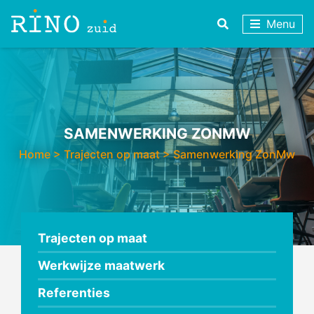
Menu
SAMENWERKING ZONMW
Home
>
Trajecten op maat
>
Samenwerking ZonMw
Trajecten op maat
Werkwijze maatwerk
Referenties