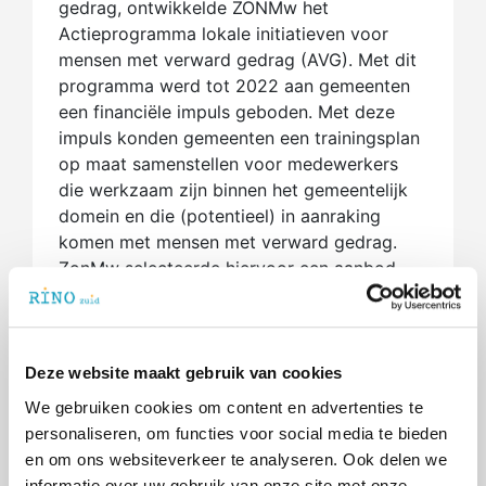
gedrag, ontwikkelde ZONMw het
Actieprogramma lokale initiatieven voor
mensen met verward gedrag (AVG). Met dit
programma werd tot 2022 aan gemeenten
een financiële impuls geboden. Met deze
impuls konden gemeenten een trainingsplan
op maat samenstellen voor medewerkers
die werkzaam zijn binnen het gemeentelijk
domein en die (potentieel) in aanraking
komen met mensen met verward gedrag.
ZonMw selecteerde hiervoor een aanbod
met passende trainingen. Verschillende
gemeenten hebben hier naar alle
tevredenheid gebruik van gemaakt.
Deze website maakt gebruik van cookies
Borging van kennis en expertise
We gebruiken cookies om content en advertenties te
Voor gemeenten die hebben deelgenomen
personaliseren, om functies voor social media te bieden
aan het AVG is het van belang dat de
en om ons websiteverkeer te analyseren. Ook delen we
opgedane deskundigheid geborgd wordt.
informatie over uw gebruik van onze site met onze