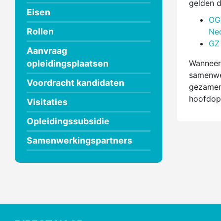
gelden d
Eisen
OG 
Rollen
Ne
GZ 
Aanvraag
opleidingsplaatsen
Wanneer 
samenwer
Voordracht kandidaten
gezamenl
hoofdopl
Visitaties
Opleidingssubsidie
Samenwerkingspartners