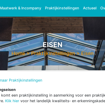
Maatwerk & Incompany
Praktijkinstellingen
Actueel
Ov
EISEN
Home
>
Praktijkinstellingen
>
Eisen
naar Praktijkinstellingen
ngseisen
komt een praktijkinstelling in aanmerking voor een praktij
re.
Klik hier
voor het landelijk kwaliteits- en erkenningskad