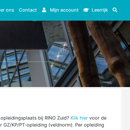
er ons
Contact
Mijn account
Leerrijk
kopleidingsplaats bij RINO Zuid?
Klik hier
voor de
er GZ/KP/PT-opleiding (veldnorm). Per opleiding