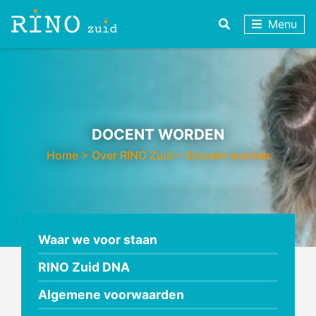
Menu
DOCENT WORDEN
Home
>
Over RINO Zuid
>
Docent worden
Waar we voor staan
RINO Zuid DNA
Algemene voorwaarden