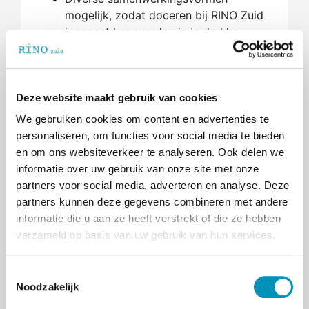
mogelijk, zodat doceren bij RINO Zuid
ingepast kan worden in je drukke
schema als specialist.
Didactisch ontwikkelen terwijl je jouw
kennis deelt met anderen.
Ook zonder jarenlange praktijkervaring
Deze website maakt gebruik van cookies
kun je als docent bij RINO Zuid aan de
We gebruiken cookies om content en advertenties te
slag!
personaliseren, om functies voor social media te bieden
en om ons websiteverkeer te analyseren. Ook delen we
Opleiden bij organisaties of in Eindhoven
informatie over uw gebruik van onze site met onze
en Maastricht
partners voor social media, adverteren en analyse. Deze
Lokaal opleiden is een van de speerpunten
partners kunnen deze gegevens combineren met andere
uit ons strategisch plan. Ons werkgebied is
informatie die u aan ze heeft verstrekt of die ze hebben
groot, maar door onze opleidingen en
verzameld op basis van uw gebruik van hun services.
nascholingen letterlijk dichter bij huis aan te
bieden, willen we het onze deelnemers
T
gemakkelijker maken. Daarom vinden onze
Noodzakelijk
o
trainingen niet enkel meer plaats op onze
e
hoofdlocatie in Eindhoven, maar beschikken