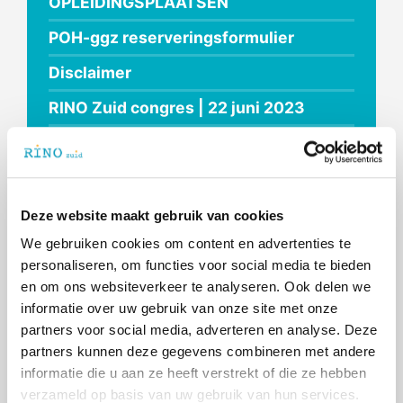
OPLEIDINGSPLAATSEN
POH-ggz reserveringsformulier
Disclaimer
RINO Zuid congres | 22 juni 2023
Trajecten op maat
Webinar wetenschap in de praktijk
RINO Zuid congres | 23 juni 2022
Deze website maakt gebruik van cookies
We gebruiken cookies om content en advertenties te
Thema 2025: De kracht van de relatie
personaliseren, om functies voor social media te bieden
in trainen
en om ons websiteverkeer te analyseren. Ook delen we
RINO Caribbean
informatie over uw gebruik van onze site met onze
partners voor social media, adverteren en analyse. Deze
10 jaar POH-ggz
partners kunnen deze gegevens combineren met andere
informatie die u aan ze heeft verstrekt of die ze hebben
ABC-trainersdag 2026
verzameld op basis van uw gebruik van hun services.