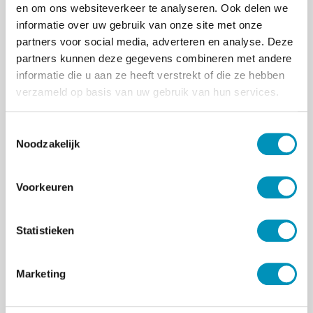
en om ons websiteverkeer te analyseren. Ook delen we
Overkoepelende organisatie werkgever
informatie over uw gebruik van onze site met onze
partners voor social media, adverteren en analyse. Deze
partners kunnen deze gegevens combineren met andere
informatie die u aan ze heeft verstrekt of die ze hebben
Overkoepelende organisatie anders
verzameld op basis van uw gebruik van hun services.
T
Opmerkingen
Noodzakelijk
o
e
s
Voorkeuren
t
e
m
Statistieken
m
i
Marketing
n
g