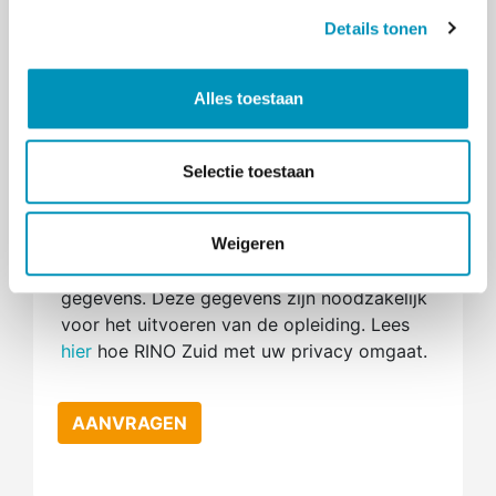
s
Details tonen
s
CV
e
Om te beoordelen of je voldoet aan de
l
toelatingseisen vragen we je om je cv te
Alles toestaan
e
mailen naar POH-ggz@rinozuid.nl
c
Ik ga akkoord met de
algemene
t
Selectie toestaan
i
voorwaarden
e
Ik geef toestemming voor het
Weigeren
verzamelen en verwerken van mijn
gegevens. Deze gegevens zijn noodzakelijk
voor het uitvoeren van de opleiding. Lees
hier
hoe RINO Zuid met uw privacy omgaat.
AANVRAGEN