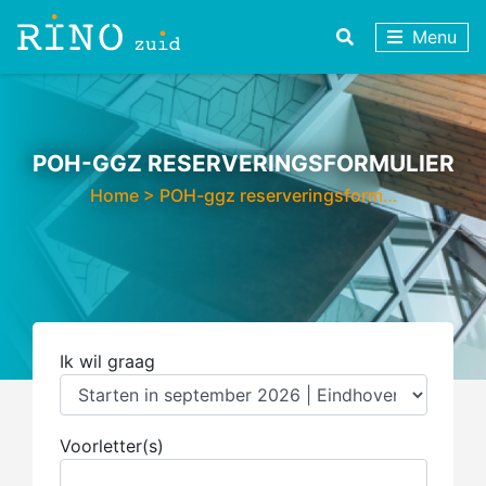
Menu
POH-GGZ RESERVERINGSFORMULIER
Home
>
POH-ggz reserveringsform…
Ik wil graag
Voorletter(s)