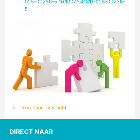
025-00236-5
10.1007/s41811-025-00236-
5
< Terug naar overzicht
DIRECT NAAR