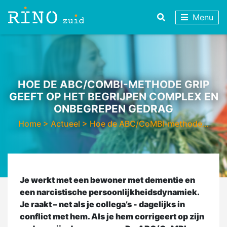
Menu
HOE DE ABC/COMBI-METHODE GRIP
GEEFT OP HET BEGRIJPEN COMPLEX EN
ONBEGREPEN GEDRAG
Home
>
Actueel
>
Hoe de ABC/CoMBI-methode…
Je werkt met een bewoner met dementie en
een narcistische persoonlijkheidsdynamiek.
Je raakt – net als je collega’s - dagelijks in
conflict met hem. Als je hem corrigeert op zijn