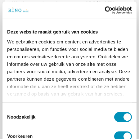
Wat brengt de toekomst voor ABC/CoMBI-
methode?
De ABC/CoMBI-methode wordt momenteel
verder onderzocht (zie hieronder). ‘Er lopen
Deze website maakt gebruik van cookies
verschillende studies naar de effectiviteit en
bredere toepassing ervan,’ zegt Peter. Zijn
We gebruiken cookies om content en advertenties te
belangrijkste advies aan professionals? ‘Volg de
personaliseren, om functies voor social media te bieden
training, haha! Dit is geen puur theoretische
en om ons websiteverkeer te analyseren. Ook delen we
methode, maar een praktische aanpak waarin je
informatie over uw gebruik van onze site met onze
met je eigen casuïstiek aan de slag gaat. Het
partners voor social media, adverteren en analyse. Deze
belangrijkste is dat je je bewust bent van je
partners kunnen deze gegevens combineren met andere
eigen invloed: hoe je reageert, heeft altijd effect
informatie die u aan ze heeft verstrekt of die ze hebben
op het gedrag van de ander. Door die kennis
verzameld op basis van uw gebruik van hun services.
goed toe te passen, kunnen we het aantal
escalaties verminderen en de kwaliteit van zorg
T
verbeteren.’
Noodzakelijk
o
e
Ben je benieuwd naar de ABC/CoMBI-methode
s
en wat dit voor jou of jouw team kan
Voorkeuren