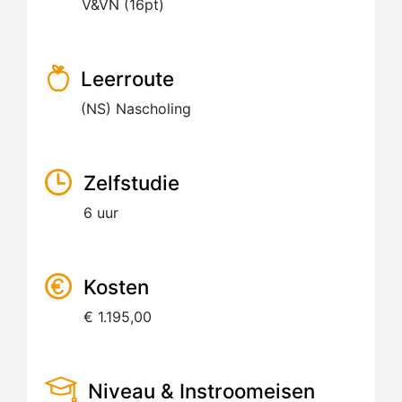
V&VN (16pt)
Leerroute
(NS) Nascholing
Zelfstudie
6 uur
Kosten
€ 1.195,00
Niveau & Instroomeisen