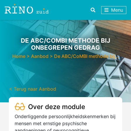
Menu
DE ABC/COMBI METHODE BIJ
ONBEGREPEN GEDRAG
Home
>
Aanbod
>
De ABC/CoMBI methode bij…
< Terug naar Aanbod
Over deze module
Onderliggende persoonlijkheidskenmerken bij
mensen met ernstige psychische
aandoeningen of neurocognitieve