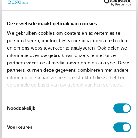
Peter is senior trainer en opleider bij Locus
training, coaching en advies. Daarnaast is hij
opleider en bestuurslid bij de leergang trainer
Deze website maakt gebruik van cookies
ABC-methodiek.
We gebruiken cookies om content en advertenties te
personaliseren, om functies voor social media te bieden
en om ons websiteverkeer te analyseren. Ook delen we
mevr. Nienke Hoogstraten
informatie over uw gebruik van onze site met onze
Nienke werkt in de (neuro-)revalidatie en als
partners voor social media, adverteren en analyse. Deze
ouderenpsycholoog. Daarnaast is zij opleider
partners kunnen deze gegevens combineren met andere
en bestuurslid bij de leergang trainer ABC-
informatie die u aan ze heeft verstrekt of die ze hebben
methodiek.
verzameld op basis van uw gebruik van hun services.
T
Noodzakelijk
o
e
Opmerkingen
s
Voorkeuren
Praktische informatie
t