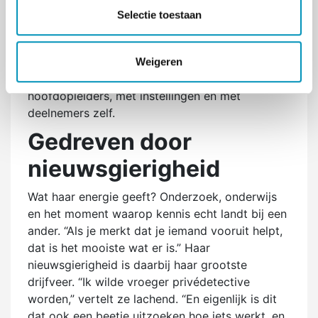
t
De komende periode staat voor haar in het
Selectie toestaan
i
teken van inwerken en verbinden. “Ik zie mezelf
e
niet als iemand die alles alleen moet doen. Het is
teamwork.” Die overtuiging neemt ze mee in
Weigeren
haar rol: samenwerken met collega-
hoofdopleiders, met instellingen en met
deelnemers zelf.
Gedreven door
nieuwsgierigheid
Wat haar energie geeft? Onderzoek, onderwijs
en het moment waarop kennis echt landt bij een
ander. “Als je merkt dat je iemand vooruit helpt,
dat is het mooiste wat er is.” Haar
nieuwsgierigheid is daarbij haar grootste
drijfveer. “Ik wilde vroeger privédetective
worden,” vertelt ze lachend. “En eigenlijk is dit
dat ook een beetje uitzoeken hoe iets werkt, en