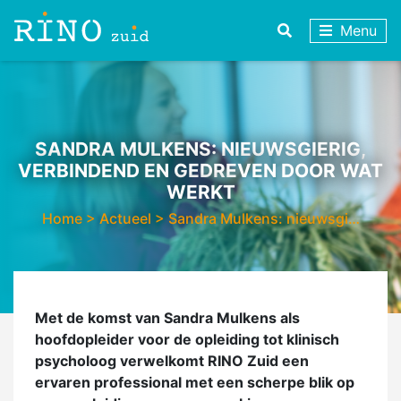
Menu
SANDRA MULKENS: NIEUWSGIERIG,
VERBINDEND EN GEDREVEN DOOR WAT
WERKT
Home
>
Actueel
>
Sandra Mulkens: nieuwsgi…
Met de komst van Sandra Mulkens als
hoofdopleider voor de opleiding tot klinisch
psycholoog verwelkomt RINO Zuid een
ervaren professional met een scherpe blik op