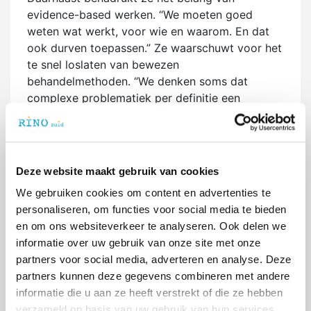
evidence-based werken. “We moeten goed
weten wat werkt, voor wie en waarom. En dat
ook durven toepassen.” Ze waarschuwt voor het
te snel loslaten van bewezen
behandelmethoden. “We denken soms dat
complexe problematiek per definitie een
complexe aanpak nodig heeft. Maar dat is niet
altijd zo.”
Opleiden met lef en
Deze website maakt gebruik van cookies
nieuwsgierigheid
We gebruiken cookies om content en advertenties te
personaliseren, om functies voor social media te bieden
Als hoofdopleider bij RINO Zuid wil Sandra
en om ons websiteverkeer te analyseren. Ook delen we
toekomstige klinisch psychologen opleiden tot
informatie over uw gebruik van onze site met onze
kritische, nieuwsgierige professionals. “Durf te
partners voor social media, adverteren en analyse. Deze
puzzelen,” zegt ze. “En vraag hulp waar nodig.”
partners kunnen deze gegevens combineren met andere
Ze ziet opleiden niet alleen als kennisoverdracht,
informatie die u aan ze heeft verstrekt of die ze hebben
maar als het stimuleren van een houding: open,
verzameld op basis van uw gebruik van hun services.