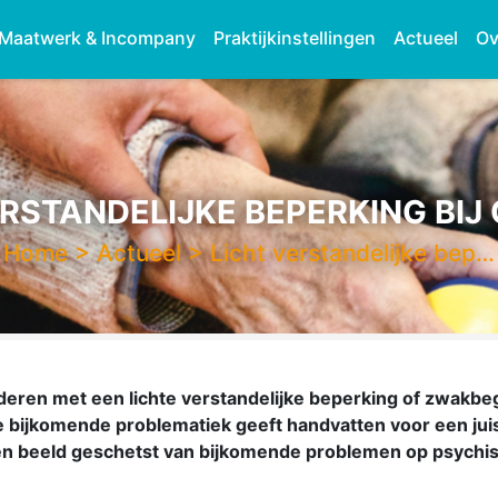
Maatwerk & Incompany
Praktijkinstellingen
Actueel
Ov
ERSTANDELIJKE BEPERKING BIJ
Home
>
Actueel
>
Licht verstandelijke bep…
deren met een lichte verstandelijke beperking of zwakbeg
 bijkomende problematiek geeft handvatten voor een juis
t een beeld geschetst van bijkomende problemen op psych