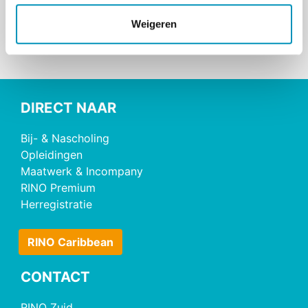
Schrijf je nu in
e
Weigeren
DIRECT NAAR
Bij- & Nascholing
Opleidingen
Maatwerk & Incompany
RINO Premium
Herregistratie
RINO Caribbean
CONTACT
RINO Zuid