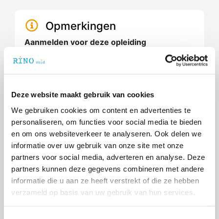
Opmerkingen
Aanmelden voor deze opleiding
Je kunt je aanmelden voor deze opleiding
door op de button aanmelden te klikken.
Daarnaast willen we je vragen om een korte
motivatie over waarom je deze opleiding wilt
Deze website maakt gebruik van cookies
volgen en je CV te mailen naar
We gebruiken cookies om content en advertenties te
mhp@rinozuid.nl
. Naar aanleiding hiervan
personaliseren, om functies voor social media te bieden
nemen we zo spoedig mogelijk contact met
en om ons websiteverkeer te analyseren. Ook delen we
je op. Een kennismakingsgesprek met de
informatie over uw gebruik van onze site met onze
hoofddocent maakt onderdeel uit van de
partners voor social media, adverteren en analyse. Deze
aanmeldingsprocedure
partners kunnen deze gegevens combineren met andere
Kosten
informatie die u aan ze heeft verstrekt of die ze hebben
De kosten voor deze leergang bedragen
verzameld op basis van uw gebruik van hun services.
€6.150,- exclusief reis- en verblijfkosten
tijden lesweken en werkbezoek. Voor
T