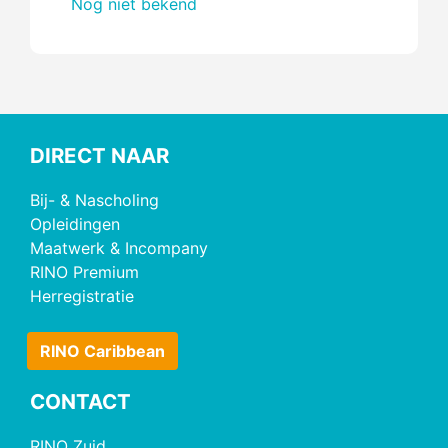
Nog niet bekend
DIRECT NAAR
Bij- & Nascholing
Opleidingen
Maatwerk & Incompany
RINO Premium
Herregistratie
RINO Caribbean
CONTACT
RINO Zuid