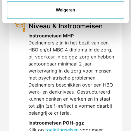
€ 6.250,00
e
Weigeren
Niveau & Instroomeisen
Instroomeisen MHP
Deelnemers zijn in het bezit van een
HBO en/of MBO 4 diploma in de zorg,
bij voorkeur in de ggz-zorg en hebben
aantoonbaar minimaal 2 jaar
werkervaring in de zorg voor mensen
met psychiatrische problemen.
Deelnemers beschikken over een HBO
werk- en denkniveau. Gestructureerd
kunnen denken en werken en in staat
tot zijn (zelf-)reflectie vormen daarbij
belangrijke criteria.
Instroomeisen POH-ggz
Kijk op
toelatingseisen
voor meer