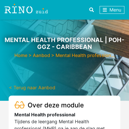
Menu
MENTAL HEALTH PROFESSIONAL | POH-
GGZ - CARIBBEAN
Home
>
Aanbod
>
Mental Health profession…
< Terug naar Aanbod
Over deze module
Mental Health professional
Tijdens de leergang Mental Health
professional (MHP) ga je aan de slag met